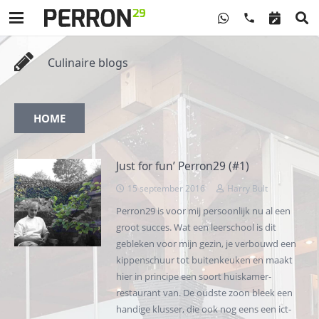
phone
Culinaire blogs
HOME
Just for fun’ Perron29 (#1)
15 september 2016
Harry Bult
Perron29 is voor mij persoonlijk nu al een
groot succes. Wat een leerschool is dit
gebleken voor mijn gezin, je verbouwd een
kippenschuur tot buitenkeuken en maakt
hier in principe een soort huiskamer-
restaurant van. De oudste zoon bleek een
handige klusser, die ook nog eens een ict-