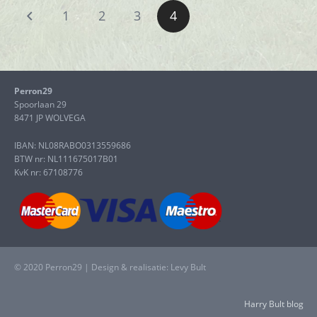
1
2
3
4
Perron29
Spoorlaan 29
8471 JP WOLVEGA
IBAN: NL08RABO0313559686
BTW nr: NL111675017B01
KvK nr: 67108776
© 2020 Perron29 | Design & realisatie: Levy Bult
Harry Bult blog