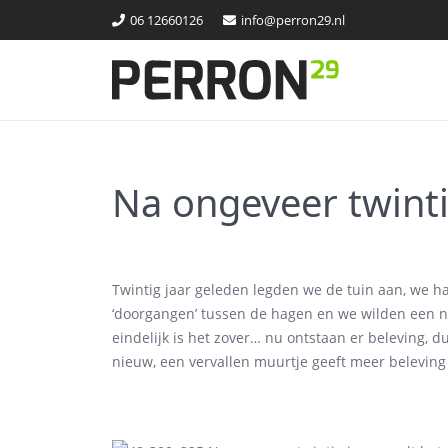
06 12660126
info@perron29.nl
Na ongeveer twinti
Twintig jaar geleden legden we de tuin aan, we h
‘doorgangen’ tussen de hagen en we wilden een na
eindelijk is het zover… nu ontstaan er beleving,
nieuw, een vervallen muurtje geeft meer beleving