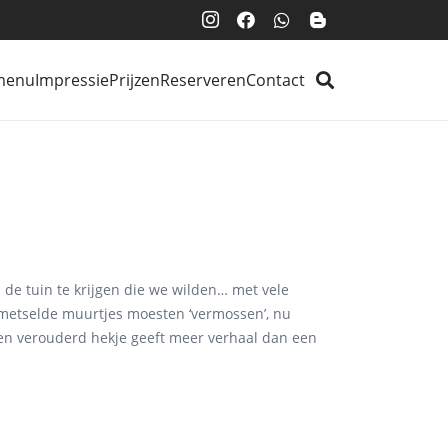
menu
Impressie
Prijzen
Reserveren
Contact
 de tuin te krijgen die we wilden… met vele
emetselde muurtjes moesten ‘vermossen’, nu
 een verouderd hekje geeft meer verhaal dan een