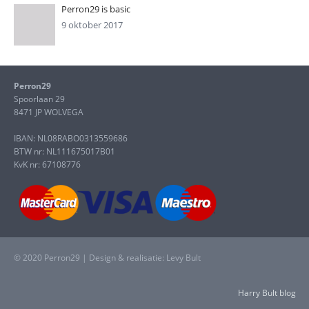
Perron29 is basic
9 oktober 2017
Perron29
Spoorlaan 29
8471 JP WOLVEGA
IBAN: NL08RABO0313559686
BTW nr: NL111675017B01
KvK nr: 67108776
© 2020 Perron29 | Design & realisatie: Levy Bult
Harry Bult blog