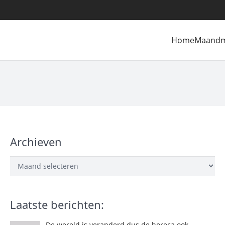
Home
Maand
Archieven
Archieven
Laatste berichten:
De wereld is veranderd dus de horeca ook…