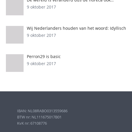
9 oktober 2017
Wij Nederlanders houden van het woord: Idyllisch
9 oktober 2017
Perron29 is basic
9 oktober 2017
IBAN: NL08RABO0313559686
BTW nr: NL111675017B01
KvK nr: 67108776