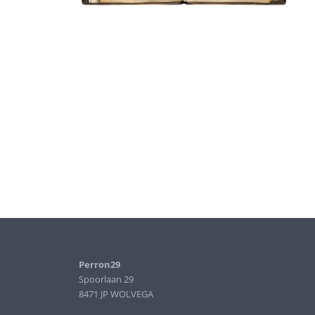
Perron29
Spoorlaan 29
8471 JP WOLVEGA