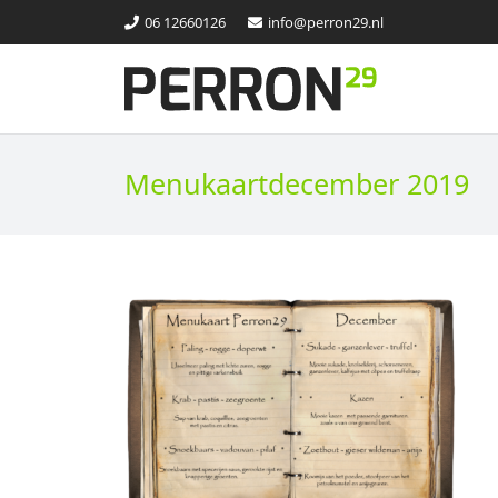
06 12660126
info@perron29.nl
Menukaartdecember 2019